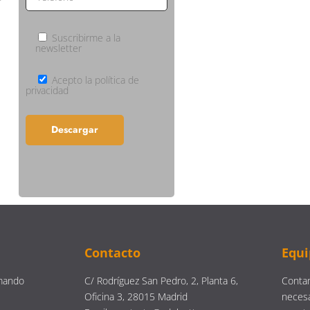
Suscribirme a la
newsletter
Acepto la política de
privacidad
Contacto
Equi
mando
C/ Rodríguez San Pedro, 2, Planta 6,
Contam
Oficina 3, 28015 Madrid
neces