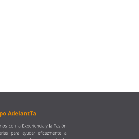
po AdelantTa
os con la Experiencia y la Pasión
arias para ayudar eficazmente a