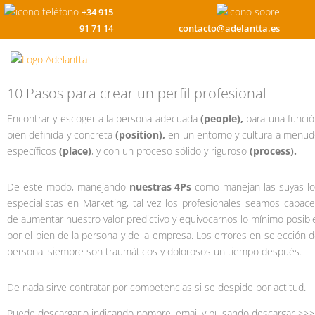
+34 915
91 71 14
contacto@adelantta.es
10 Pasos para crear un perfil profesional
Encontrar y escoger a la persona adecuada
(
people
),
para una funci
bien definida y concreta
(position),
en un entorno y cultura a menu
específicos
(place)
, y con un proceso sólido y riguroso
(
process
).
De este modo, manejando
nuestras 4Ps
como manejan las suyas lo
especialistas en Marketing, tal vez los profesionales seamos capac
de aumentar nuestro valor predictivo y equivocarnos lo mínimo posibl
por el bien de la persona y de la empresa. Los errores en selección 
personal siempre son traumáticos y dolorosos un tiempo después.
De nada sirve contratar por competencias si se despide por actitud.
Puede descargarlo indicando nombre, email y pulsando descargar >>