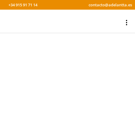
+34 915 91 71 14
contacto@adelantta.es
¿QUIERES IMPULSAR TU
ORGANIZACIÓN A TRAVÉS DE
TUS EMPLEADOS?
Te invitamos a que valores nuestros servicios, ya sean de
formación, selección de personal o consultoría en RRHH.
Puedes contactar con nosotros rellenando el formulario, a
través del correo electrónico o llamándonos por teléfono.