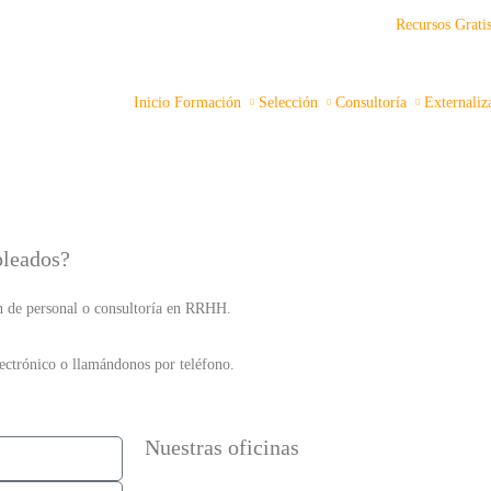
Recursos Grati
cto@adelantta.es
Inicio
Formación
Selección
Consultoría
Externali
pleados?
ón de personal o consultoría en RRHH.
lectrónico o llamándonos por teléfono.
Nuestras oficinas