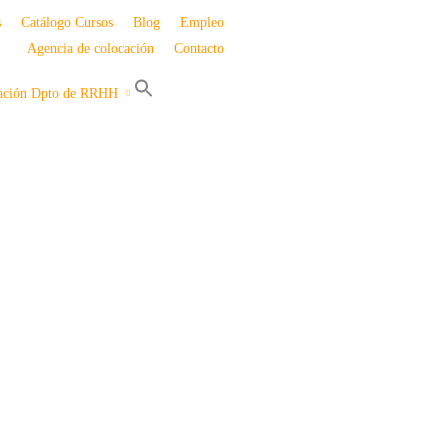
s
Catálogo Cursos
Blog
Empleo
Agencia de colocación
Contacto
Buscar:
zación Dpto de RRHH
Botón de búsqueda