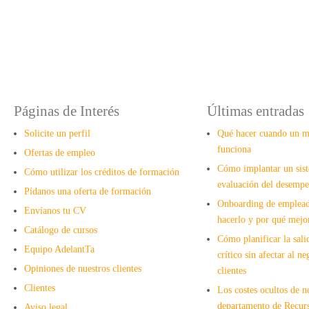
Páginas de Interés
Últimas entradas
Solicite un perfil
Qué hacer cuando un m
funciona
Ofertas de empleo
Cómo implantar un sist
Cómo utilizar los créditos de formación
evaluación del desemp
Pídanos una oferta de formación
Onboarding de emplead
Envíanos tu CV
hacerlo y por qué mejor
Catálogo de cursos
Cómo planificar la sali
Equipo AdelantTa
crítico sin afectar al ne
Opiniones de nuestros clientes
clientes
Clientes
Los costes ocultos de n
departamento de Recu
Aviso legal