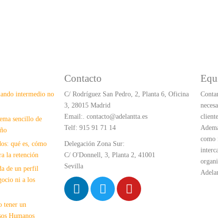
Contacto
Equ
ando intermedio no
C/ Rodríguez San Pedro, 2, Planta 6, Oficina
Contam
3, 28015 Madrid
necesa
Email:. contacto@adelantta.es
client
ema sencillo de
Telf: 915 91 71 14
Ademá
eño
como m
os: qué es, cómo
Delegación Zona Sur:
interc
a la retención
C/ O'Donnell, 3, Planta 2, 41001
organi
Sevilla
da de un perfil
Adelan
gocio ni a los
o tener un
rsos Humanos