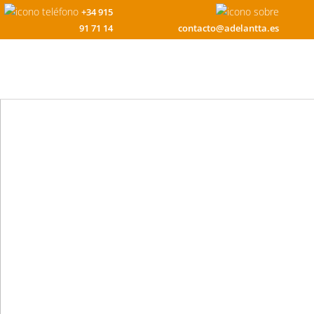
+34 915
91 71 14
contacto@adelantta.es