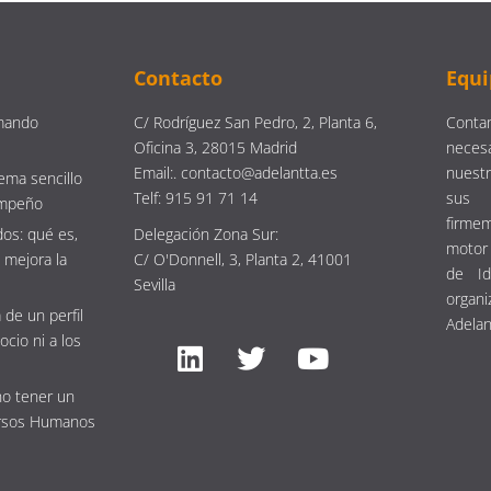
Contacto
Equi
mando
C/ Rodríguez San Pedro, 2, Planta 6,
Contam
Oficina 3, 28015 Madrid
neces
Email:. contacto@adelantta.es
nuestr
ema sencillo
Telf: 915 91 71 14
sus 
empeño
firm
os: qué es,
Delegación Zona Sur:
motor 
 mejora la
C/ O'Donnell, 3, Planta 2, 41001
de Id
Sevilla
organi
 de un perfil
Adelan
ocio ni a los
no tener un
rsos Humanos