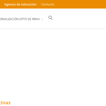
Agencia de colocación
Contacto
Buscar:
ERNALIZACIÓN DPTO DE RRHH
Botón de búsqueda
EADOS?
cinas