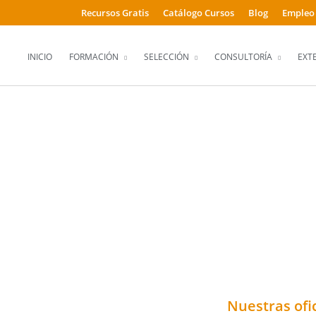
Recursos Gratis
Catálogo Cursos
Blog
Empleo
INICIO
FORMACIÓN
SELECCIÓN
CONSULTORÍA
EXT
ZACIÓN A TRAVÉS DE TUS EMPL
rmación, selección de personal o consultoría en RRHH.
vés del correo electrónico o llamándonos por teléfono.
Nuestras ofi