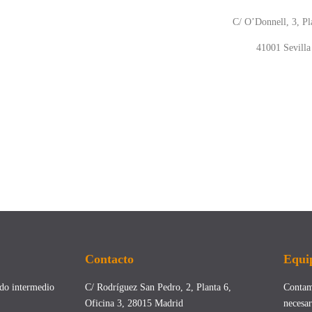
C/ O’Donnell, 3, Pl
41001 Sevilla
Contacto
Equi
do intermedio
C/ Rodríguez San Pedro, 2, Planta 6,
Contam
Oficina 3, 28015 Madrid
neces