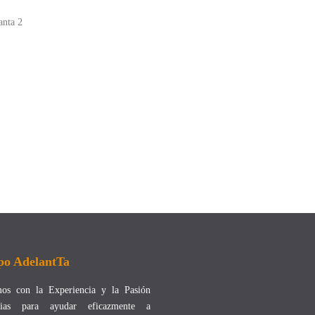
anta 2
po AdelantTa
os con la Experiencia y la Pasión
arias para ayudar eficazmente a