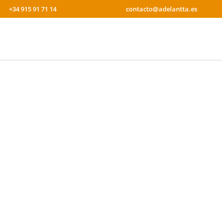
+34 915 91 71 14
contacto@adelantta.es
¿QUIERES IMPULSAR TU ORGANI
Te invitamos a que valores nuestros servicios, ya sean de fo
Puedes contactar con nosotros rellenando el formulario, a tra