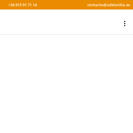
+34 915 91 71 14
contacto@adelantta.es
CURSOS DE OFIMÁTICA
Formación de empresa 100% bonificable sobre los más
importantes paquetes de software para oficina