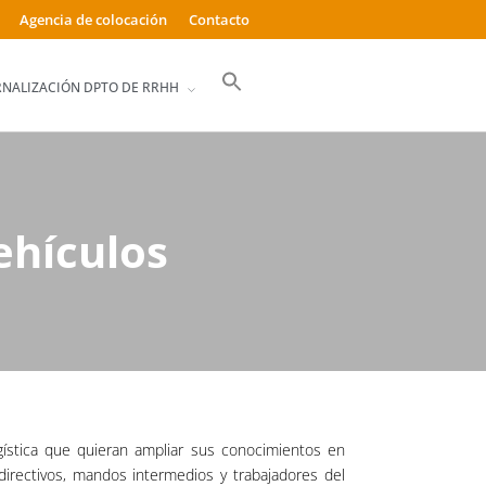
Agencia de colocación
Contacto
Buscar:
RNALIZACIÓN DPTO DE RRHH
Botón de búsqueda
ehículos
gística que quieran ampliar sus conocimientos en
directivos, mandos intermedios y trabajadores del