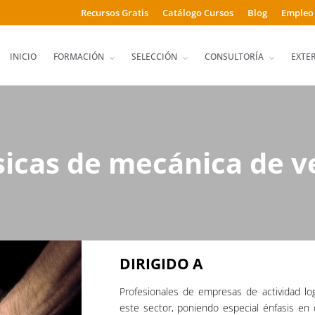
Recursos Gratis
Catálogo Cursos
Blog
Empleo
INICIO
FORMACIÓN
SELECCIÓN
CONSULTORÍA
EXTE
sicas de mecánica de v
DIRIGIDO A
Profesionales de empresas de actividad lo
este sector, poniendo especial énfasis en 