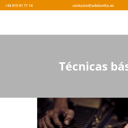
+34 915 91 71 14
contacto@adelantta.es
Técnicas bá