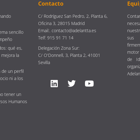
Contacto
Equi
mando
C/ Rodríguez San Pedro, 2, Planta 6,
Contam
Oficina 3, 28015 Madrid
neces
Email:. contacto@adelantta.es
nuestr
ema sencillo
Telf: 915 91 71 14
sus 
empeño
firm
os: qué es,
Delegación Zona Sur:
motor 
 mejora la
C/ O'Donnell, 3, Planta 2, 41001
de Id
Sevilla
organi
 de un perfil
Adelan
ocio ni a los
no tener un
rsos Humanos