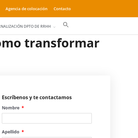
Agencia de colocación
Contacto
Buscar:
RNALIZACIÓN DPTO DE RRHH
Botón de búsqueda
ómo transformar
Escríbenos y te contactamos
Nombre
Apellido