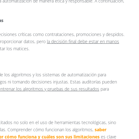
a automatización de manera ética y responsable. A continuación,
as
isiones críticas como contrataciones, promociones y despidos.
proporcionar datos, pero
la decisión final debe estar en manos
ar los matices.
de los algoritmos y los sistemas de automatización para
os ni tomando decisiones injustas. Estas auditorías pueden
 entrenar los algoritmos y pruebas de sus resultados
para
tados no solo en el uso de herramientas tecnológicas, sino
llas. Comprender cómo funcionan los algoritmos,
saber
der cómo funciona y cuáles son sus limitaciones
es clave