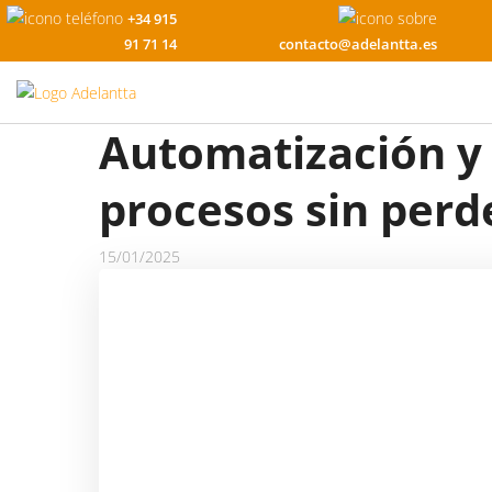
+34 915
91 71 14
contacto@adelantta.es
Automatización y
procesos sin per
15/01/2025