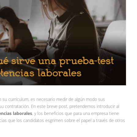
 su currículum, es necesario medir de algún modo sus
su contratación. En este breve post, pretendemos introducir al
cias laborales
, y los beneficios que para una empresa tiene
cias que los candidatos esgrimen sobre el papel a través de otros