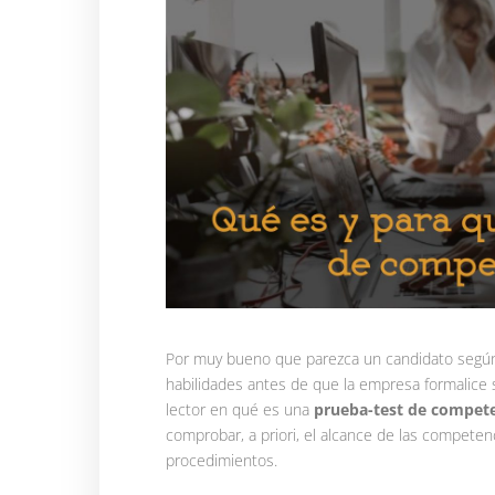
Por muy bueno que parezca un candidato según
habilidades antes de que la empresa formalice 
lector en qué es una
prueba-test de
competen
comprobar, a priori, el alcance de las competen
procedimientos.