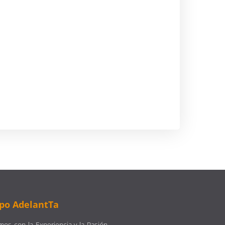
po AdelantTa
os con la Experiencia y la Pasión