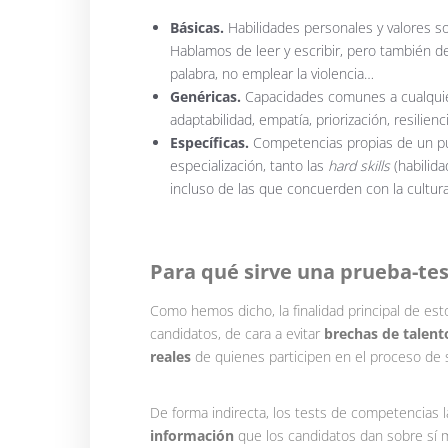
Básicas.
Habilidades personales y valores s
Hablamos de leer y escribir, pero también de
palabra, no emplear la violencia…
Genéricas.
Capacidades comunes a cualquier 
adaptabilidad, empatía, priorización, resilien
Específicas.
Competencias propias de un pu
especialización, tanto las
hard skills
(habilid
incluso de las que concuerden con la cultur
A
Para qué sirve una prueba-te
Como hemos dicho, la finalidad principal de es
candidatos, de cara a evitar
brechas de talent
reales
de quienes participen en el proceso de s
De forma indirecta, los tests de competencia
información
que los candidatos dan sobre sí mi