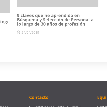
9 claves que he aprendido en
Búsqueda y Selección de Personal a
ing:
lo largo de 30 años de profesión
24/04/2019
Contacto
Equi
mando
C/ Rodríguez San Pedro, 2, Planta 6,
Contam