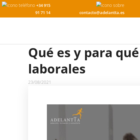
+34 915
91 71 14
contacto@adelantta.es
Qué es y para qué
laborales
23/08/2021