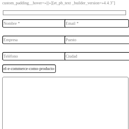
custom_padding__hover=»|||»][et_pb_text _builder_version=»4.4.3″]