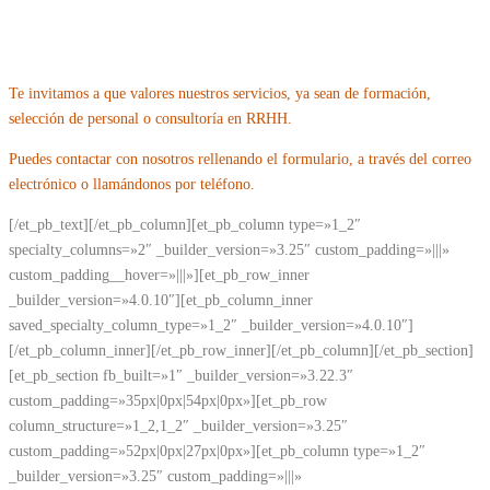
empleados?
Te invitamos a que valores nuestros servicios, ya sean de formación,
selección de personal o consultoría en RRHH.
Puedes contactar con nosotros rellenando el formulario, a través del correo
electrónico o llamándonos por teléfono.
[/et_pb_text][/et_pb_column][et_pb_column type=»1_2″
specialty_columns=»2″ _builder_version=»3.25″ custom_padding=»|||»
custom_padding__hover=»|||»][et_pb_row_inner
_builder_version=»4.0.10″][et_pb_column_inner
saved_specialty_column_type=»1_2″ _builder_version=»4.0.10″]
[/et_pb_column_inner][/et_pb_row_inner][/et_pb_column][/et_pb_section]
[et_pb_section fb_built=»1″ _builder_version=»3.22.3″
custom_padding=»35px|0px|54px|0px»][et_pb_row
column_structure=»1_2,1_2″ _builder_version=»3.25″
custom_padding=»52px|0px|27px|0px»][et_pb_column type=»1_2″
_builder_version=»3.25″ custom_padding=»|||»