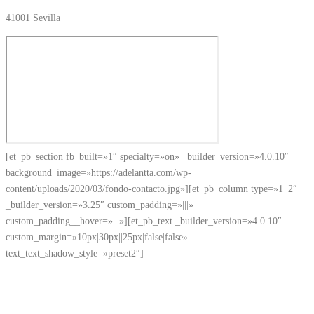
41001 Sevilla
[et_pb_section fb_built=»1″ specialty=»on» _builder_version=»4.0.10″
background_image=»https://adelantta.com/wp-
content/uploads/2020/03/fondo-contacto.jpg»][et_pb_column type=»1_2″
_builder_version=»3.25″ custom_padding=»|||»
custom_padding__hover=»|||»][et_pb_text _builder_version=»4.0.10″
custom_margin=»10px|30px||25px|false|false»
text_text_shadow_style=»preset2″]
¿Quieres impulsar tu
organización a través de tus