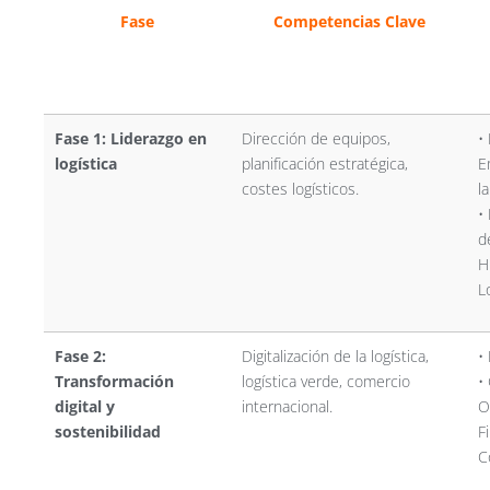
Fase
Competencias Clave
Fase 1: Liderazgo en
Dirección de equipos,
•
logística
planificación estratégica,
E
costes logísticos.
l
•
d
H
L
Fase 2:
Digitalización de la logística,
•
Transformación
logística verde, comercio
•
digital y
internacional.
O
sostenibilidad
F
C