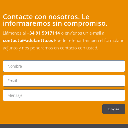
Contacte con nosotros. Le
informaremos sin compromiso.
Llámenos al
+34 91 5917114
o envíenos un e-mail a
contacto@adelantta.es
Puede rellenar también el formulario
adjunto y nos pondremos en contacto con usted.
Enviar