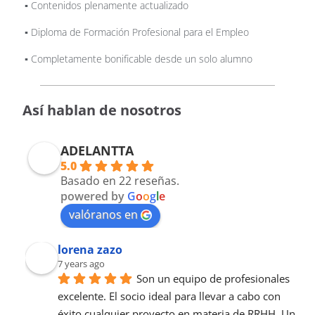
▪️ Contenidos plenamente actualizado
▪️ Diploma de Formación Profesional para el Empleo
▪️ Completamente bonificable desde un solo alumno
Así hablan de nosotros
ADELANTTA
5.0
Basado en 22 reseñas.
powered by
G
o
o
g
l
e
valóranos en
lorena zazo
7 years ago
Son un equipo de profesionales 
excelente. El socio ideal para llevar a cabo con 
éxito cualquier proyecto en materia de RRHH. Un 