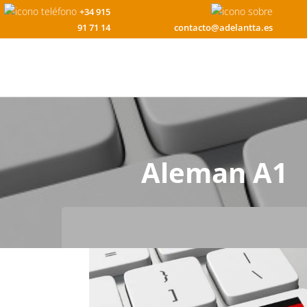
+34 915
91 71 14
contacto@adelantta.es
Aleman A1