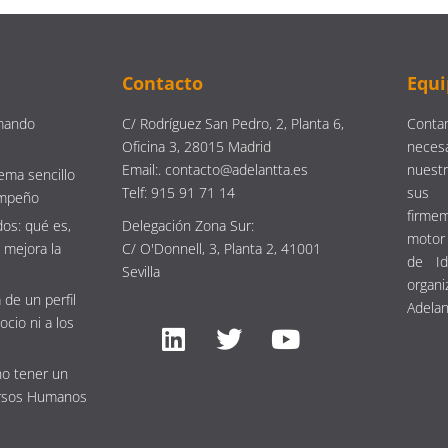
Contacto
Equi
mando
C/ Rodríguez San Pedro, 2, Planta 6,
Contam
Oficina 3, 28015 Madrid
neces
Email:. contacto@adelantta.es
nuestr
ema sencillo
Telf: 915 91 71 14
sus 
empeño
firm
os: qué es,
Delegación Zona Sur:
motor 
 mejora la
C/ O'Donnell, 3, Planta 2, 41001
de Id
Sevilla
organi
 de un perfil
Adelan
ocio ni a los
no tener un
rsos Humanos