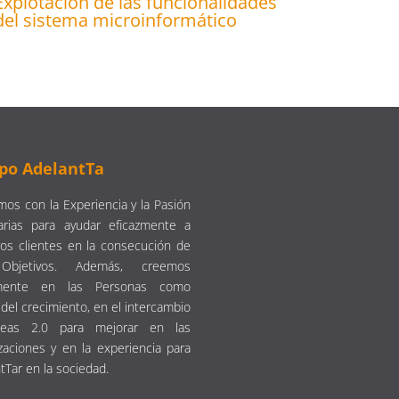
Explotación de las funcionalidades
del sistema microinformático
po AdelantTa
os con la Experiencia y la Pasión
arias para ayudar eficazmente a
os clientes en la consecución de
Objetivos. Además, creemos
emente en las Personas como
del crecimiento, en el intercambio
eas 2.0 para mejorar en las
zaciones y en la experiencia para
tTar en la sociedad.