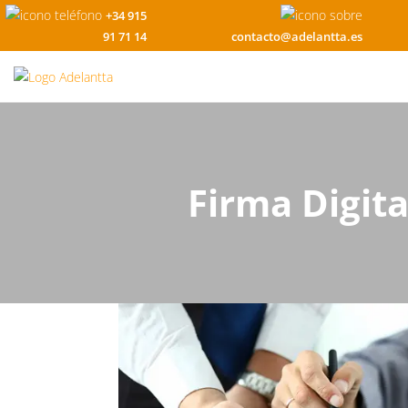
+34 915
91 71 14
contacto@adelantta.es
Firma Digita