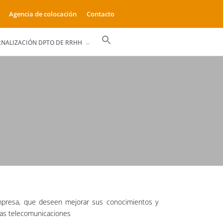
Agencia de colocación
Contacto
Buscar:
RNALIZACIÓN DPTO DE RRHH
Botón de búsqueda
empresa, que deseen mejorar sus conocimientos y
 las telecomunicaciones