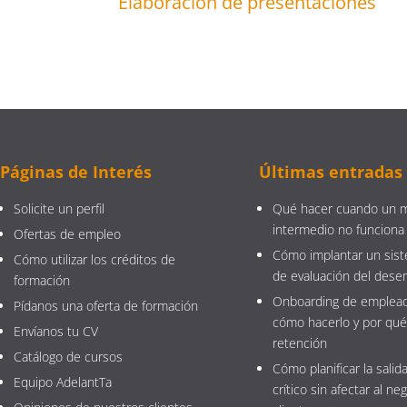
Elaboración de presentaciones
Páginas de Interés
Últimas entradas
Solicite un perfil
Qué hacer cuando un 
intermedio no funciona
Ofertas de empleo
Cómo implantar un sist
Cómo utilizar los créditos de
de evaluación del des
formación
Onboarding de emplead
Pídanos una oferta de formación
cómo hacerlo y por qué
Envíanos tu CV
retención
Catálogo de cursos
Cómo planificar la salida
Equipo AdelantTa
crítico sin afectar al neg