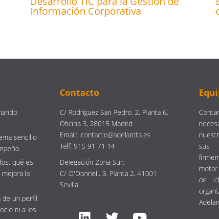
Desarrollo TIC para la Gestión de
Información Corporativa
Contacto
Equi
mando
C/ Rodríguez San Pedro, 2, Planta 6,
Contam
Oficina 3, 28015 Madrid
neces
Email:. contacto@adelantta.es
nuestr
ema sencillo
Telf: 915 91 71 14
sus 
empeño
firm
os: qué es,
Delegación Zona Sur:
motor 
 mejora la
C/ O'Donnell, 3, Planta 2, 41001
de Id
Sevilla
organi
 de un perfil
Adelan
ocio ni a los