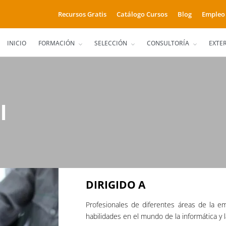
Recursos Gratis
Catálogo Cursos
Blog
Empleo
INICIO
FORMACIÓN
SELECCIÓN
CONSULTORÍA
EXTE
l
DIRIGIDO A
Profesionales de diferentes áreas de la 
habilidades en el mundo de la informática y