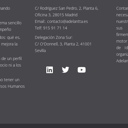
mando
C/ Rodríguez San Pedro, 2, Planta 6,
Contam
Oficina 3, 28015 Madrid
neces
Email:. contacto@adelantta.es
nuestr
ema sencillo
Telf: 915 91 71 14
sus 
empeño
firm
os: qué es,
Delegación Zona Sur:
motor 
 mejora la
C/ O'Donnell, 3, Planta 2, 41001
de Id
Sevilla
organi
 de un perfil
Adelan
ocio ni a los
no tener un
rsos Humanos