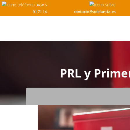
+34 915
91 71 14
contacto@adelantta.es
PRL y Prime