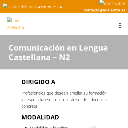
+34 915 91 71 14
contacto@adelantta.es
Comunicación en Lengua
Castellana – N2
DIRIGIDO A
Profesionales que deseen ampliar su formación
y especializarse en un área de docencia
concreta
MODALIDAD
Modalidad e-learning:
120