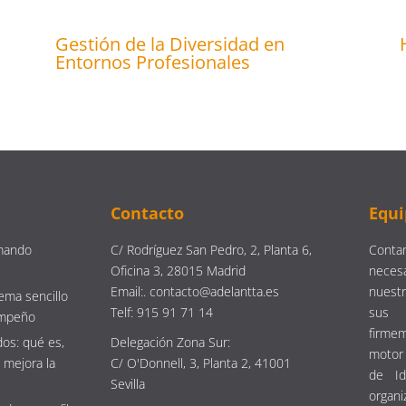
Gestión de la Diversidad en
Entornos Profesionales
Contacto
Equi
mando
C/ Rodríguez San Pedro, 2, Planta 6,
Contam
Oficina 3, 28015 Madrid
neces
Email:. contacto@adelantta.es
nuestr
ema sencillo
Telf: 915 91 71 14
sus 
empeño
firm
os: qué es,
Delegación Zona Sur:
motor 
 mejora la
C/ O'Donnell, 3, Planta 2, 41001
de Id
Sevilla
organi