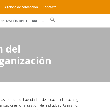
Agencia de colocación
Contacto
Buscar:
RNALIZACIÓN DPTO DE RRHH
Botón de búsqueda
n del
ganización
eas como las habilidades del coach, el coaching
ganizaciones o la gestión del individual. Asimismo,