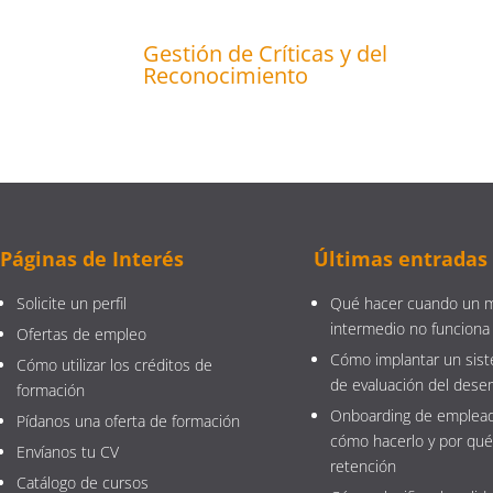
Gestión de Críticas y del
Reconocimiento
Páginas de Interés
Últimas entradas
Solicite un perfil
Qué hacer cuando un 
intermedio no funciona
Ofertas de empleo
Cómo implantar un sist
Cómo utilizar los créditos de
de evaluación del des
formación
Onboarding de emplead
Pídanos una oferta de formación
cómo hacerlo y por qué
Envíanos tu CV
retención
Catálogo de cursos