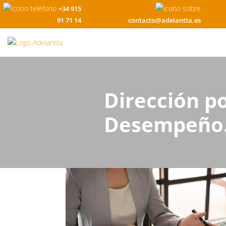
+34 915
91 71 14
contacto@adelantta.es
Dirección po
Desempeño. 