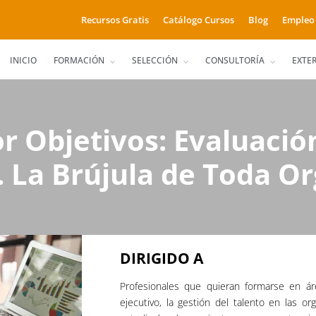
Recursos Gratis
Catálogo Cursos
Blog
Empleo
INICIO
FORMACIÓN
SELECCIÓN
CONSULTORÍA
EXTE
r Objetivos: Evaluació
La Brújula de Toda Or
DIRIGIDO A
Profesionales que quieran formarse en ár
ejecutivo, la gestión del talento en las or