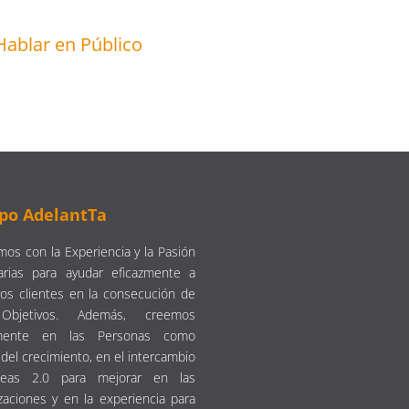
Hablar en Público
po AdelantTa
os con la Experiencia y la Pasión
arias para ayudar eficazmente a
os clientes en la consecución de
Objetivos. Además, creemos
emente en las Personas como
del crecimiento, en el intercambio
eas 2.0 para mejorar en las
zaciones y en la experiencia para