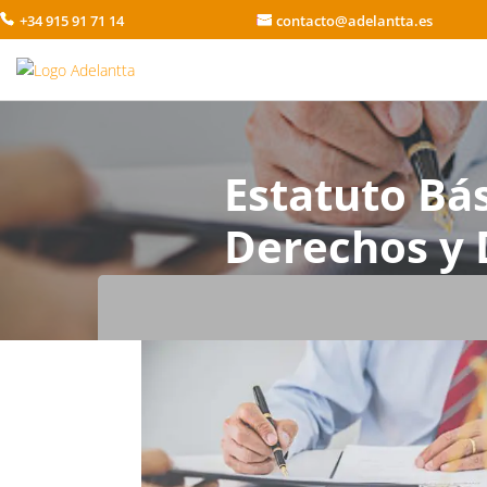
+34 915 91 71 14
contacto@adelantta.es
Estatuto Bá
Derechos y