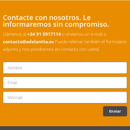
Contacte con nosotros. Le
informaremos sin compromiso.
Llámenos al
+34 91 5917114
o envíenos un e-mail a
contacto@adelantta.es
Puede rellenar también el formulario
adjunto y nos pondremos en contacto con usted.
Enviar