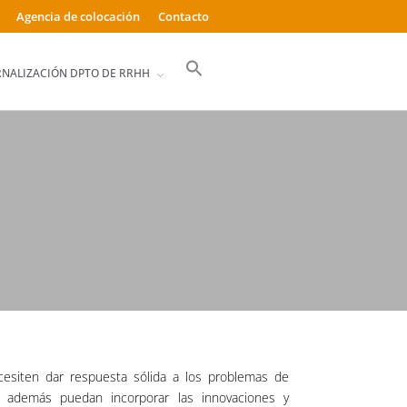
Agencia de colocación
Contacto
Buscar:
RNALIZACIÓN DPTO DE RRHH
Botón de búsqueda
cesiten dar respuesta sólida a los problemas de
 y además puedan incorporar las innovaciones y