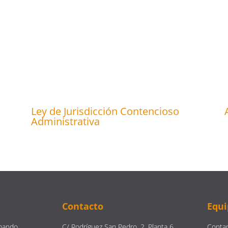
Ley de Jurisdicción Contencioso
Administrativa
Contacto
Equi
mando
C/ Rodríguez San Pedro, 2, Planta 6,
Contam