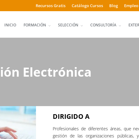
Recursos Gratis
Catálogo Cursos
Blog
Empleo
INICIO
FORMACIÓN
SELECCIÓN
CONSULTORÍA
EXTE
ión Electrónica
DIRIGIDO A
Profesionales de diferentes áreas, que ne
gestión de las organizaciones públicas,