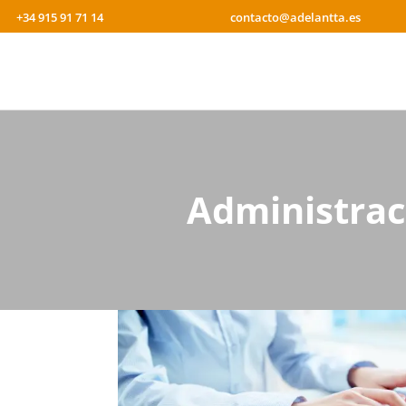
+34 915 91 71 14
contacto@adelantta.es
Administrac