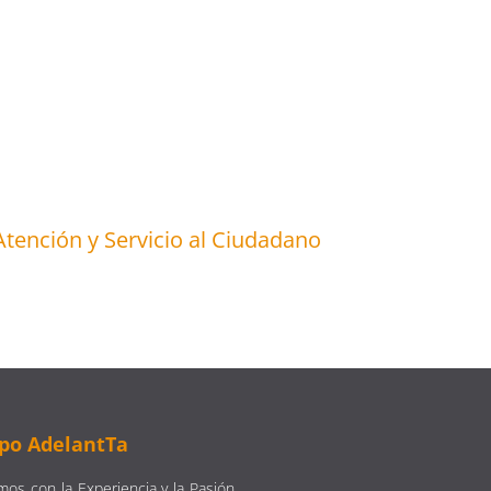
Atención y Servicio al Ciudadano
po AdelantTa
os con la Experiencia y la Pasión