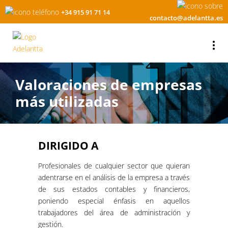
+34 915 91 71 14
contacto@adelantta.es
Valoraciones de empresas
más utilizadas
DIRIGIDO A
Profesionales de cualquier sector que quieran
adentrarse en el análisis de la empresa a través
de sus estados contables y financieros,
poniendo especial énfasis en aquellos
trabajadores del área de administración y
gestión.