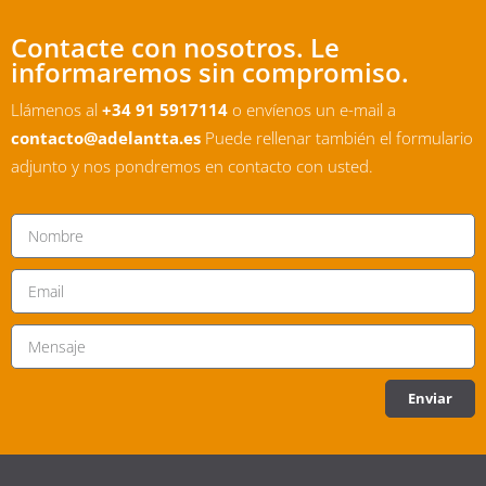
Contacte con nosotros. Le
informaremos sin compromiso.
Llámenos al
+34 91 5917114
o envíenos un e-mail a
contacto@adelantta.es
Puede rellenar también el formulario
adjunto y nos pondremos en contacto con usted.
Enviar