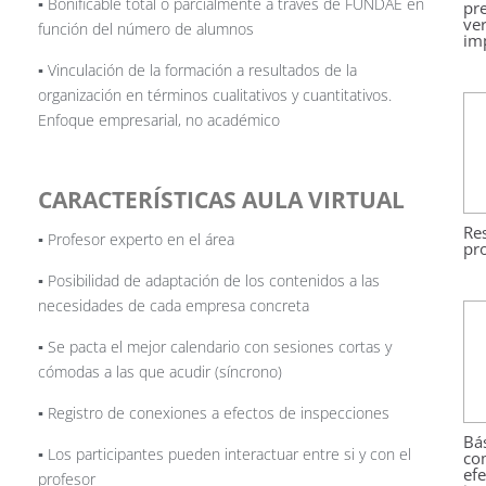
▪️ Bonificable total o parcialmente a través de FUNDAE en
pr
ver
función del número de alumnos
im
▪️ Vinculación de la formación a resultados de la
organización en términos cualitativos y cuantitativos.
Enfoque empresarial, no académico
CARACTERÍSTICAS AULA VIRTUAL
Re
▪️ Profesor experto en el área
pr
▪️ Posibilidad de adaptación de los contenidos a las
necesidades de cada empresa concreta
▪️ Se pacta el mejor calendario con sesiones cortas y
cómodas a las que acudir (síncrono)
▪️ Registro de conexiones a efectos de inspecciones
Bá
▪️ Los participantes pueden interactuar entre si y con el
co
efe
profesor