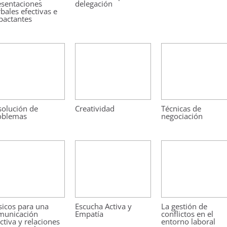
esentaciones
delegación
bales efectivas e
pactantes
solución de
Creatividad
Técnicas de
oblemas
negociación
sicos para una
Escucha Activa y
La gestión de
municación
Empatía
conflictos en el
ctiva y relaciones
entorno laboral