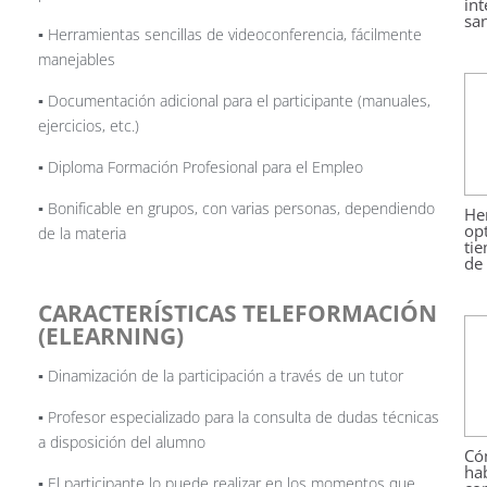
int
sa
▪️ Herramientas sencillas de videoconferencia, fácilmente
manejables
▪️ Documentación adicional para el participante (manuales,
ejercicios, etc.)
▪️ Diploma Formación Profesional para el Empleo
▪️ Bonificable en grupos, con varias personas, dependiendo
He
opt
de la materia
ti
de 
CARACTERÍSTICAS TELEFORMACIÓN
(ELEARNING)
▪️ Dinamización de la participación a través de un tutor
▪️ Profesor especializado para la consulta de dudas técnicas
a disposición del alumno
Có
hab
▪️ El participante lo puede realizar en los momentos que