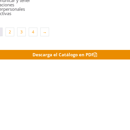
municar y tener
aciones
erpersonales
ctivas
2
3
4
→
Descarga el Catálogo en PDF