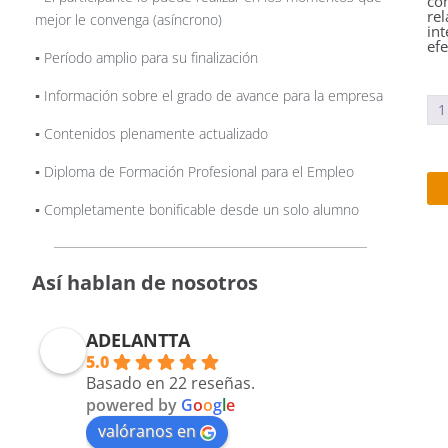
co
rel
mejor le convenga (asíncrono)
int
efe
▪️ Período amplio para su finalización
▪️ Información sobre el grado de avance para la empresa
1
▪️ Contenidos plenamente actualizado
▪️ Diploma de Formación Profesional para el Empleo
▪️ Completamente bonificable desde un solo alumno
Así hablan de nosotros
ADELANTTA
5.0
Basado en 22 reseñas.
powered by
G
o
o
g
l
e
valóranos en