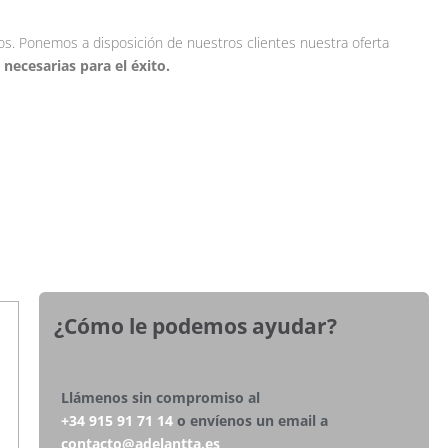
s. Ponemos a disposición de nuestros clientes nuestra oferta
necesarias para el éxito.
¿Cómo le podemos ayudar?
Llámenos sin compromiso al
+34 915 91 71 14
o envíenos un email a
contacto@adelantta.es