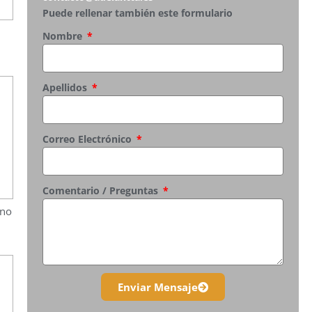
Puede rellenar también este formulario
Nombre
Apellidos
Correo Electrónico
Comentario / Preguntas
rno
Enviar Mensaje