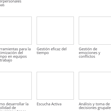
erpersonales
nas
rramientas para la
Gestión eficaz del
Gestión de
imización del
tiempo
emociones y
empo en equipos
conflictos
trabajo
mo desarrollar la
Escucha Activa
Análisis y toma de
ilidad de
decisiones grupale